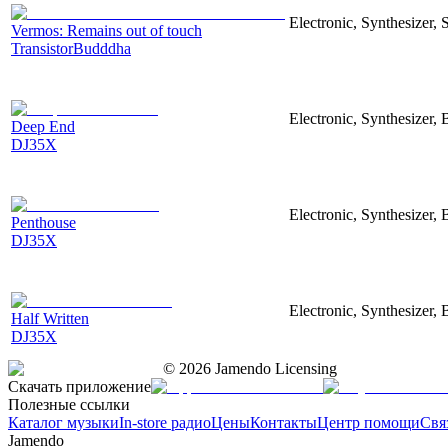
Electronic, Synthesizer, 
Vermos: Remains out of touch
TransistorBudddha
Electronic, Synthesizer, 
Deep End
DJ35X
Electronic, Synthesizer, 
Penthouse
DJ35X
Electronic, Synthesizer, 
Half Written
DJ35X
©
2026
Jamendo Licensing
Скачать приложение
Полезные ссылки
Каталог музыки
In-store радио
Цены
Контакты
Центр помощи
Свя
Jamendo