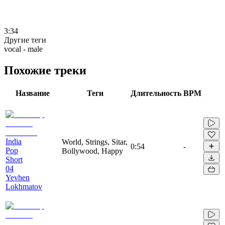
3:34
Другие теги
vocal - male
Похожие треки
Название
Теги
Длительность
BPM
India
World, Strings, Sitar,
0:54
-
Pop
Bollywood, Happy
Short
04
Yevhen
Lokhmatov