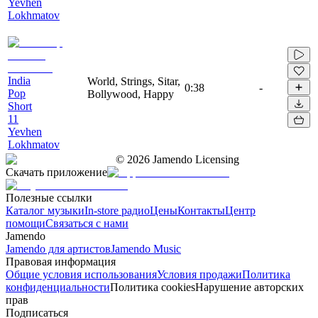
Yevhen
Lokhmatov
India
World, Strings, Sitar,
0:38
-
Pop
Bollywood, Happy
Short
11
Yevhen
Lokhmatov
©
2026
Jamendo Licensing
Скачать приложение
Полезные ссылки
Каталог музыки
In-store радио
Цены
Контакты
Центр
помощи
Связаться с нами
Jamendo
Jamendo для артистов
Jamendo Music
Правовая информация
Общие условия использования
Условия продажи
Политика
конфиденциальности
Политика cookies
Нарушение авторских
прав
Подписаться