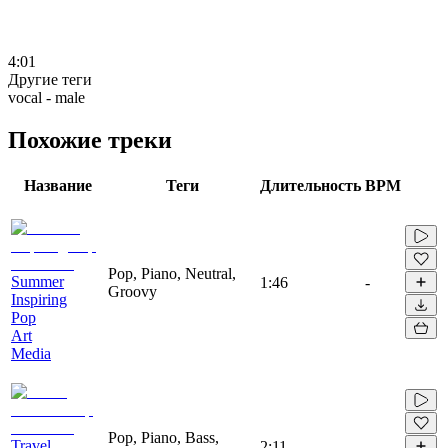
4:01
Другие теги
vocal - male
Похожие треки
Название
Теги
Длительность
BPM
Pop, Piano, Neutral,
Summer
1:46
-
Groovy
Inspiring
Pop
Art
Media
Pop, Piano, Bass,
Travel
2:11
-