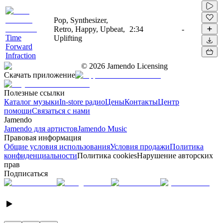
Pop, Synthesizer,
Retro, Happy, Upbeat,
2:34
-
Time
Uplifting
Forward
Infraction
©
2026
Jamendo Licensing
Скачать приложение
Полезные ссылки
Каталог музыки
In-store радио
Цены
Контакты
Центр
помощи
Связаться с нами
Jamendo
Jamendo для артистов
Jamendo Music
Правовая информация
Общие условия использования
Условия продажи
Политика
конфиденциальности
Политика cookies
Нарушение авторских
прав
Подписаться