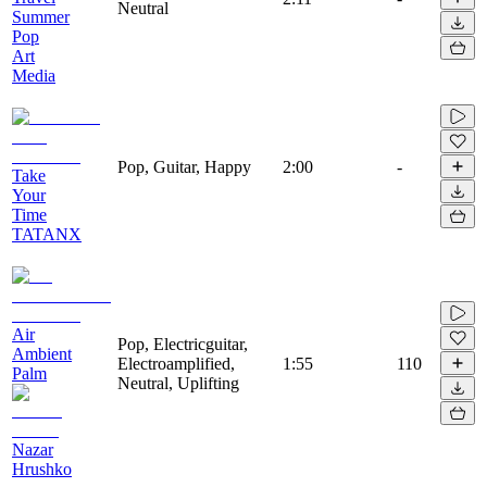
Neutral
Summer
Pop
Art
Media
Pop, Guitar, Happy
2:00
-
Take
Your
Time
TATANX
Air
Pop, Electricguitar,
Ambient
Electroamplified,
1:55
110
Palm
Neutral, Uplifting
Nazar
Hrushko