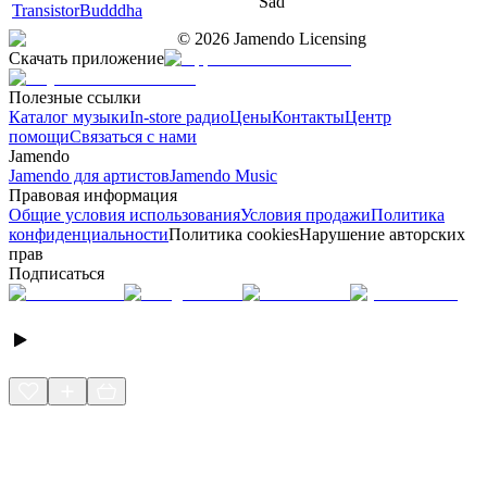
Sad
TransistorBudddha
©
2026
Jamendo Licensing
Скачать приложение
Полезные ссылки
Каталог музыки
In-store радио
Цены
Контакты
Центр
помощи
Связаться с нами
Jamendo
Jamendo для артистов
Jamendo Music
Правовая информация
Общие условия использования
Условия продажи
Политика
конфиденциальности
Политика cookies
Нарушение авторских
прав
Подписаться