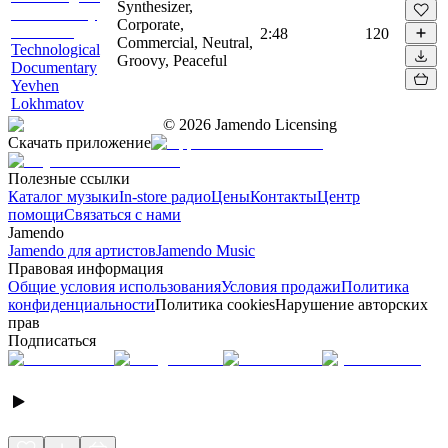
Synthesizer,
Corporate,
2:48
120
Commercial, Neutral,
Technological
Groovy, Peaceful
Documentary
Yevhen
Lokhmatov
©
2026
Jamendo Licensing
Скачать приложение
Полезные ссылки
Каталог музыки
In-store радио
Цены
Контакты
Центр
помощи
Связаться с нами
Jamendo
Jamendo для артистов
Jamendo Music
Правовая информация
Общие условия использования
Условия продажи
Политика
конфиденциальности
Политика cookies
Нарушение авторских
прав
Подписаться