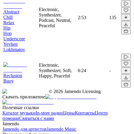
Electronic,
Abstract
Synthesizer,
Chill
2:53
135
Podcast, Neutral,
Relax
Peaceful
Hip
Hop
Underscore
Yevhen
Lokhmatov
Electronic,
Synthesizer, Soft,
6:24
-
Reclusion
Happy, Peaceful
Buoy
©
2026
Jamendo Licensing
Скачать приложение
Полезные ссылки
Каталог музыки
In-store радио
Цены
Контакты
Центр
помощи
Связаться с нами
Jamendo
Jamendo для артистов
Jamendo Music