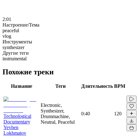
2:01
Настроение/Тема
peaceful
vlog
Инструменты
synthesizer
Другие теги
instrumental
Похожие треки
Название
Теги
Длительность
BPM
Electronic,
Synthesizer,
0:40
120
Technological
Drummachine,
Documentary
Neutral, Peaceful
Yevhen
Lokhmatov