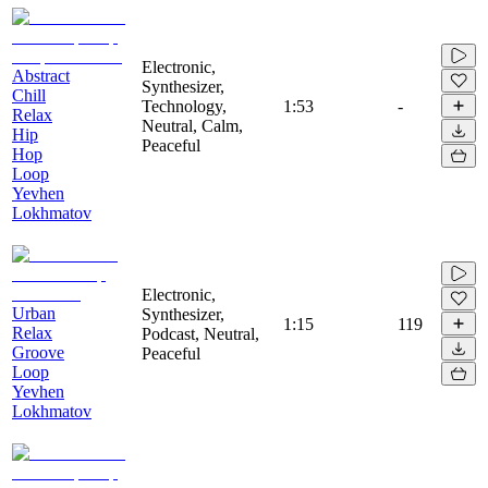
Electronic,
Abstract
Synthesizer,
Chill
Technology,
1:53
-
Relax
Neutral, Calm,
Hip
Peaceful
Hop
Loop
Yevhen
Lokhmatov
Electronic,
Urban
Synthesizer,
1:15
119
Relax
Podcast, Neutral,
Groove
Peaceful
Loop
Yevhen
Lokhmatov