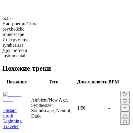
6:35
Настроение/Тема
psychedelic
soundscape
Инструменты
synthesizer
Другие теги
instrumental
Похожие треки
Название
Теги
Длительность
BPM
Ambient/New Age,
Synthesizer,
1:56
-
Distant
Soundscape, Neutral,
Orbit
Dark
Lightning
Traveler