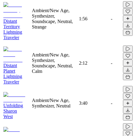
Ambient/New Age,
Synthesizer,
1:56
-
Distant
Soundscape, Neutral,
Territory
Strange
Lightning
Traveler
Ambient/New Age,
Synthesizer,
2:12
-
Distant
Soundscape, Neutral,
Planet
Calm
Lightning
Traveler
Ambient/New Age,
3:40
-
Unfolding
Synthesizer, Neutral
Sharon
West