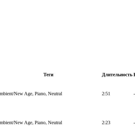
Теги
Длительность
mbient/New Age, Piano, Neutral
2:51
-
mbient/New Age, Piano, Neutral
2:23
-