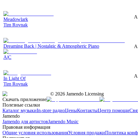
A
Meadowlark
Tim Rovnak
Dreaming Back | Nostalgic & Atmospheric Piano
A
A|C
A
In Light Of
Tim Rovnak
©
2026
Jamendo Licensing
Скачать приложение
Полезные ссылки
Каталог музыки
In-store радио
Цены
Контакты
Центр помощи
Свя
Jamendo
Jamendo для артистов
Jamendo Music
Правовая информация
Общие условия использования
Условия продажи
Политика конф