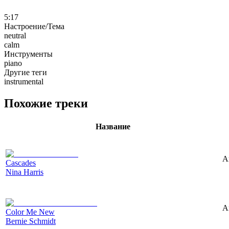
5:17
Настроение/Тема
neutral
calm
Инструменты
piano
Другие теги
instrumental
Похожие треки
Название
A
Cascades
Nina Harris
A
Color Me New
Bernie Schmidt