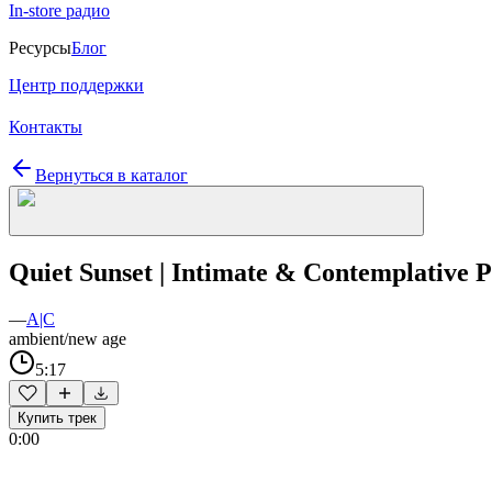
In-store радио
Ресурсы
Блог
Центр поддержки
Контакты
Вернуться в каталог
Quiet Sunset | Intimate & Contemplative 
—
A|C
ambient/new age
5:17
Купить трек
0:00