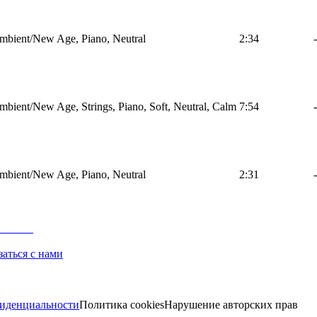
mbient/New Age, Piano, Neutral
2:34
-
mbient/New Age, Strings, Piano, Soft, Neutral, Calm
7:54
-
mbient/New Age, Piano, Neutral
2:31
-
заться с нами
иденциальности
Политика cookies
Нарушение авторских прав