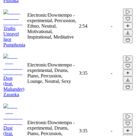
Plushka
Electronic/Downtempo -
experimental, Percussion,
Ethno, Neutral,
2:54
-
Truths
Motivational,
Unravel
Inspirational, Meditative
Igor
Pumphonia
Electronic/Downtempo -
experimental, Drums,
3:35
-
Piano, Percussion,
Dust
Lounge, Neutral, Sexy
(feat.
Maliander)
Zaranka
Electronic/Downtempo -
Dust
experimental, Drums,
3:35
-
(feat.
Piano, Percussion,