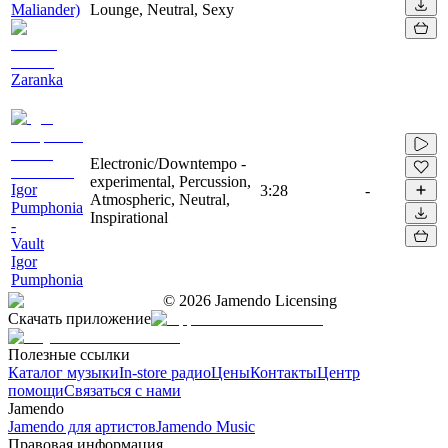
Maliander)
Lounge, Neutral, Sexy
Zaranka
Electronic/Downtempo -
experimental, Percussion,
Igor
3:28
-
Atmospheric, Neutral,
Pumphonia
Inspirational
-
Vault
Igor
Pumphonia
©
2026
Jamendo Licensing
Скачать приложение
Полезные ссылки
Каталог музыки
In-store радио
Цены
Контакты
Центр
помощи
Связаться с нами
Jamendo
Jamendo для артистов
Jamendo Music
Правовая информация