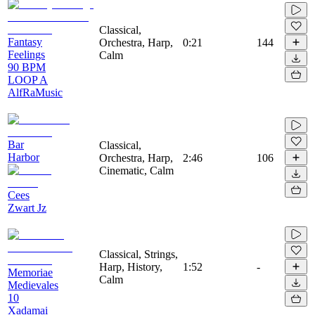
Classical,
Fantasy
Orchestra, Harp,
0:21
144
Feelings
Calm
90 BPM
LOOP A
AlfRaMusic
Bar
Classical,
Harbor
Orchestra, Harp,
2:46
106
Cinematic, Calm
Cees
Zwart Jz
Classical, Strings,
Harp, History,
1:52
-
Memoriae
Calm
Medievales
10
Xadamai