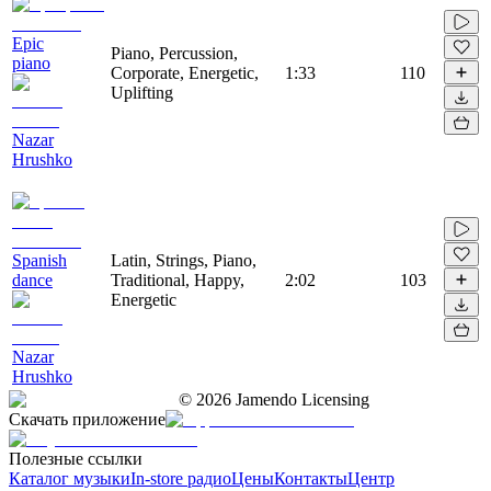
Epic
Piano, Percussion,
piano
Corporate, Energetic,
1:33
110
Uplifting
Nazar
Hrushko
Spanish
Latin, Strings, Piano,
dance
Traditional, Happy,
2:02
103
Energetic
Nazar
Hrushko
©
2026
Jamendo Licensing
Скачать приложение
Полезные ссылки
Каталог музыки
In-store радио
Цены
Контакты
Центр