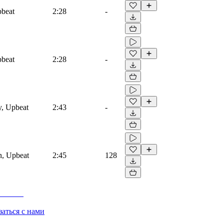
pbeat
2:28
-
pbeat
2:28
-
y, Upbeat
2:43
-
n, Upbeat
2:45
128
заться с нами