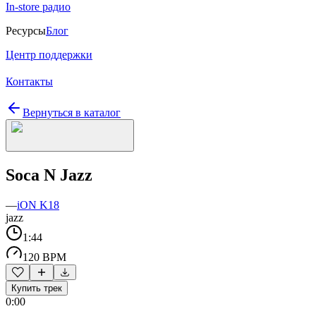
In-store радио
Ресурсы
Блог
Центр поддержки
Контакты
Вернуться в каталог
Soca N Jazz
—
iON K18
jazz
1:44
120 BPM
Купить трек
0:00