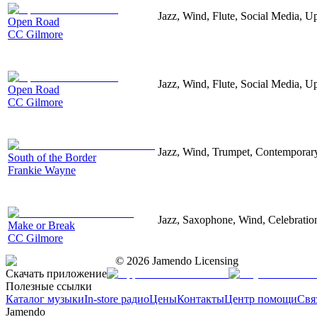
Jazz, Wind, Flute, Social Media, U
Open Road
CC Gilmore
Jazz, Wind, Flute, Social Media, U
Open Road
CC Gilmore
Jazz, Wind, Trumpet, Contemporar
South of the Border
Frankie Wayne
Jazz, Saxophone, Wind, Celebratio
Make or Break
CC Gilmore
©
2026
Jamendo Licensing
Скачать приложение
Полезные ссылки
Каталог музыки
In-store радио
Цены
Контакты
Центр помощи
Свя
Jamendo