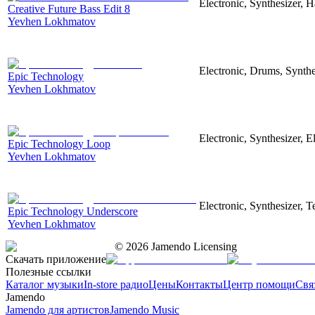
Electronic, Synthesizer, 
Creative Future Bass Edit 8
Yevhen Lokhmatov
Electronic, Drums, Synthe
Epic Technology
Yevhen Lokhmatov
Electronic, Synthesizer, 
Epic Technology Loop
Yevhen Lokhmatov
Electronic, Synthesizer, 
Epic Technology Underscore
Yevhen Lokhmatov
©
2026
Jamendo Licensing
Скачать приложение
Полезные ссылки
Каталог музыки
In-store радио
Цены
Контакты
Центр помощи
Свя
Jamendo
Jamendo для артистов
Jamendo Music