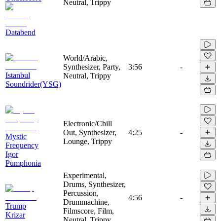
Neutral, Trippy
Databend
World/Arabic,
Synthesizer, Party,
3:56
-
Istanbul
Neutral, Trippy
Soundrider(YSG)
Electronic/Chill
Out, Synthesizer,
4:25
-
Mystic
Lounge, Trippy
Frequency
Igor
Pumphonia
Experimental,
Drums, Synthesizer,
Percussion,
4:56
-
Drummachine,
Trump
Filmscore, Film,
Krizar
Neutral, Trippy