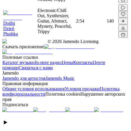
Electronic/Chill
Out, Synthesizer,
Guitar, Abstract,
2:54
140
Doŭhi
Mystery, Peaceful,
Dzień
Trippy
Plushka
©
2026
Jamendo Licensing
Скачать приложение
Полезные ссылки
Каталог музыки
In-store радио
Цены
Контакты
Центр
помощи
Связаться с нами
Jamendo
Jamendo для артистов
Jamendo Music
Правовая информация
Общие условия использования
Условия продажи
Политика
конфиденциальности
Политика cookies
Нарушение авторских
прав
Подписаться