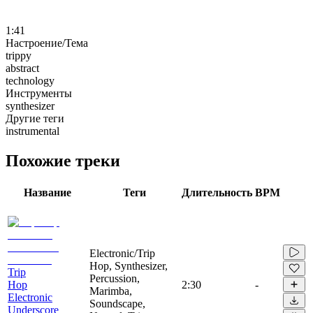
1:41
Настроение/Тема
trippy
abstract
technology
Инструменты
synthesizer
Другие теги
instrumental
Похожие треки
Название
Теги
Длительность
BPM
Electronic/Trip
Hop, Synthesizer,
Trip
Percussion,
Hop
2:30
-
Marimba,
Electronic
Soundscape,
Underscore