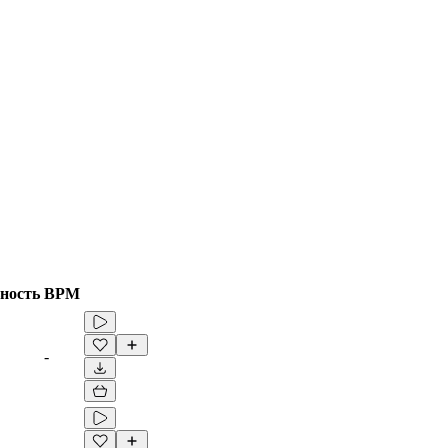
ность
BPM
-