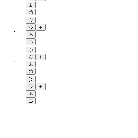
-
-
-
-