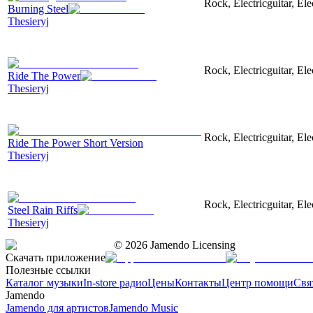
Rock, Electricguitar, El
Burning Steel
Thesieryj
Rock, Electricguitar, El
Ride The Power
Thesieryj
Rock, Electricguitar, El
Ride The Power Short Version
Thesieryj
Rock, Electricguitar, El
Steel Rain Riffs
Thesieryj
©
2026
Jamendo Licensing
Скачать приложение
Полезные ссылки
Каталог музыки
In-store радио
Цены
Контакты
Центр помощи
Свя
Jamendo
Jamendo для артистов
Jamendo Music