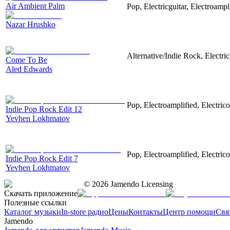
Air Ambient Palm
Pop, Electricguitar, Electroampl
Nazar Hrushko
Alternative/Indie Rock, Electric
Come To Be
Aled Edwards
Pop, Electroamplified, Electrico
Indie Pop Rock Edit 12
Yevhen Lokhmatov
Pop, Electroamplified, Electrico
Indie Pop Rock Edit 7
Yevhen Lokhmatov
©
2026
Jamendo Licensing
Скачать приложение
Полезные ссылки
Каталог музыки
In-store радио
Цены
Контакты
Центр помощи
Свя
Jamendo