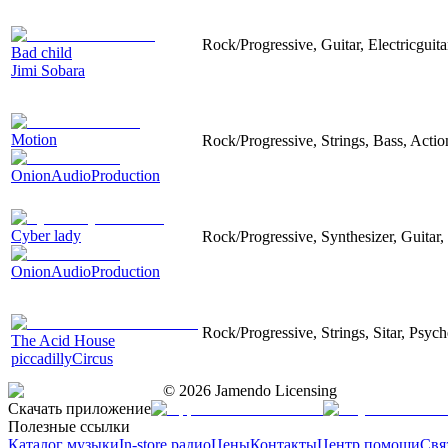
Rock/Progressive, Guitar, Electricguita
Bad child
Jimi Sobara
Motion
Rock/Progressive, Strings, Bass, Acti
OnionAudioProduction
Cyber lady
Rock/Progressive, Synthesizer, Guitar,
OnionAudioProduction
Rock/Progressive, Strings, Sitar, Psyc
The Acid House
piccadillyCircus
©
2026
Jamendo Licensing
Скачать приложение
Полезные ссылки
Каталог музыки
In-store радио
Цены
Контакты
Центр помощи
Свя