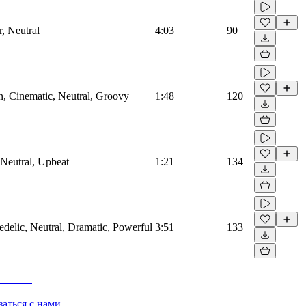
r, Neutral
4:03
90
on, Cinematic, Neutral, Groovy
1:48
120
 Neutral, Upbeat
1:21
134
hedelic, Neutral, Dramatic, Powerful
3:51
133
заться с нами