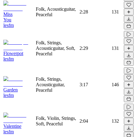
Folk, Acousticguitar,
2:28
131
Miss
Peaceful
You
lesfm
Folk, Strings,
Acousticguitar, Soft,
2:29
131
Flowerpot
Peaceful
lesfm
Folk, Strings,
Acousticguitar,
3:17
146
Garden
Peaceful
lesfm
Folk, Violin, Strings,
2:04
132
Soft, Peaceful
Valentine
lesfm