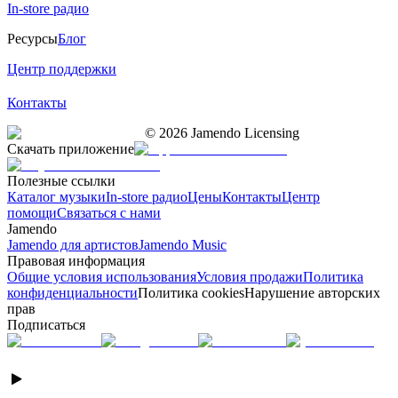
In-store радио
Ресурсы
Блог
Центр поддержки
Контакты
©
2026
Jamendo Licensing
Скачать приложение
Полезные ссылки
Каталог музыки
In-store радио
Цены
Контакты
Центр
помощи
Связаться с нами
Jamendo
Jamendo для артистов
Jamendo Music
Правовая информация
Общие условия использования
Условия продажи
Политика
конфиденциальности
Политика cookies
Нарушение авторских
прав
Подписаться