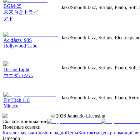
BGM-25
Jazz/Smooth Jazz, Strings, Piano, Soft,
未来向きトライ
アド
Jazz/Smooth Jazz, Strings, Electricpian
AcidJazz_90S
Hollywood Labo
Jazz/Smooth Jazz, Strings, Piano, Soft,
Distant Light
ウエダバジル
Jazz/Smooth Jazz, Strings, Piano, Retro
Fly High 118
Minaco
©
2026
Jamendo Licensing
Скачать приложение
Полезные ссылки
Каталог музыки
In-store радио
Цены
Контакты
Центр помощи
Свя
Jamendo