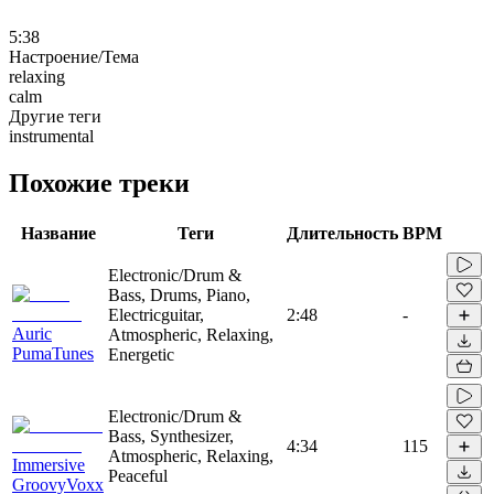
5:38
Настроение/Тема
relaxing
calm
Другие теги
instrumental
Похожие треки
Название
Теги
Длительность
BPM
Electronic/Drum &
Bass, Drums, Piano,
Electricguitar,
2:48
-
Auric
Atmospheric, Relaxing,
PumaTunes
Energetic
Electronic/Drum &
Bass, Synthesizer,
4:34
115
Atmospheric, Relaxing,
Immersive
Peaceful
GroovyVoxx