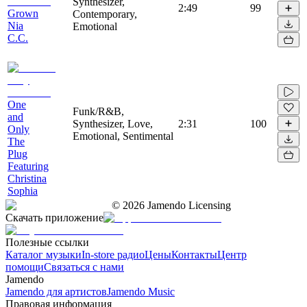
Synthesizer,
2:49
99
Grown
Contemporary,
Nia
Emotional
C.C.
One
Funk/R&B,
and
Synthesizer, Love,
2:31
100
Only
Emotional, Sentimental
The
Plug
Featuring
Christina
Sophia
©
2026
Jamendo Licensing
Скачать приложение
Полезные ссылки
Каталог музыки
In-store радио
Цены
Контакты
Центр
помощи
Связаться с нами
Jamendo
Jamendo для артистов
Jamendo Music
Правовая информация