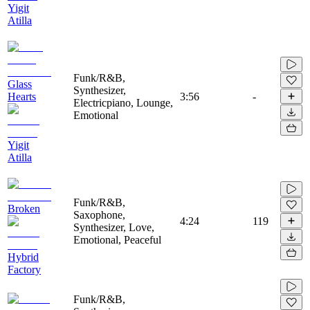
Yigit
Atilla
Funk/R&B,
Glass
Synthesizer,
Hearts
3:56
-
Electricpiano, Lounge,
Emotional
Yigit
Atilla
Funk/R&B,
Broken
Saxophone,
4:24
119
Synthesizer, Love,
Emotional, Peaceful
Hybrid
Factory
Funk/R&B,