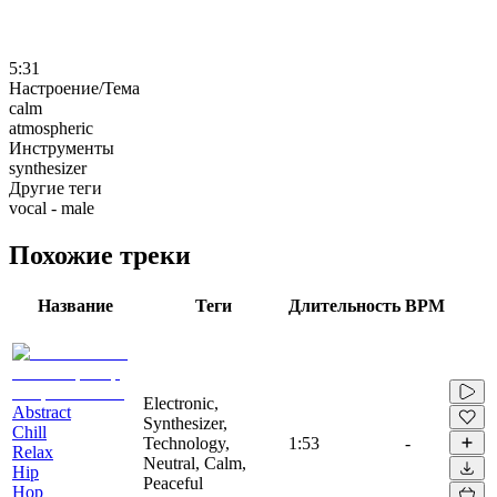
5:31
Настроение/Тема
calm
atmospheric
Инструменты
synthesizer
Другие теги
vocal - male
Похожие треки
Название
Теги
Длительность
BPM
Electronic,
Abstract
Synthesizer,
Chill
Technology,
1:53
-
Relax
Neutral, Calm,
Hip
Peaceful
Hop