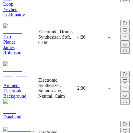
Loop
Yevhen
Lokhmatov
Electronic, Drums,
Exo
Synthesizer, Soft,
4:26
-
Planet
Calm
James
Robinson
Electronic,
Ambient
Synthesizer,
2:30
-
Electronic
Soundscape,
Background
Neutral, Calm
Databend
Electronic,