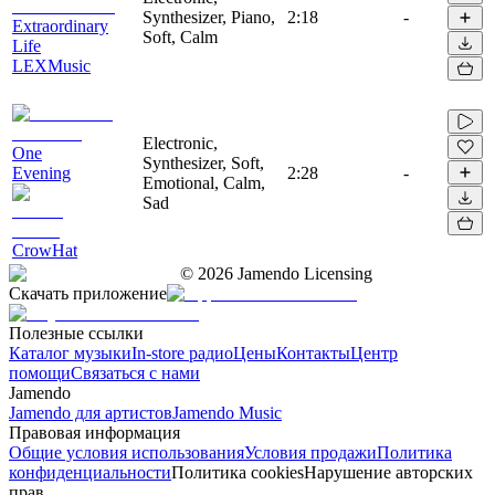
Synthesizer, Piano,
2:18
-
Extraordinary
Soft, Calm
Life
LEXMusic
Electronic,
One
Synthesizer, Soft,
Evening
2:28
-
Emotional, Calm,
Sad
CrowHat
©
2026
Jamendo Licensing
Скачать приложение
Полезные ссылки
Каталог музыки
In-store радио
Цены
Контакты
Центр
помощи
Связаться с нами
Jamendo
Jamendo для артистов
Jamendo Music
Правовая информация
Общие условия использования
Условия продажи
Политика
конфиденциальности
Политика cookies
Нарушение авторских
прав