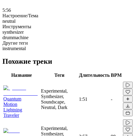
5:56
Настроение/Тема
neutral
Инструменты
synthesizer
drummachine
Другие теги
instrumental
Похожие треки
Название
Теги
Длительность
BPM
Experimental,
Synthesizer,
Quantum
1:51
-
Soundscape,
Motion
Neutral, Dark
Lightning
Traveler
Experimental,
Synthesizer,