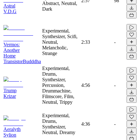
2:57
98
Abstract, Neutral,
Astral
Dark
V.D.G
Experimental,
Synthesizer, Scifi,
Neutral,
2:33
-
Vermos:
Melancholic,
Another
Strange
Home
TransistorBudddha
Experimental,
Drums,
Synthesizer,
Percussion,
4:56
-
Trump
Drummachine,
Krizar
Filmscore, Film,
Neutral, Trippy
Experimental,
Drums,
4:36
-
Synthesizer,
Aeralyth
Neutral, Dreamy
Sylion