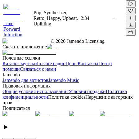
Pop, Synthesizer,
Retro, Happy, Upbeat,
2:34
-
Time
Uplifting
Forward
Infraction
©
2026
Jamendo Licensing
Скачать приложение
Полезные ссылки
Каталог музыки
In-store радио
Цены
Контакты
Центр
помощи
Связаться с нами
Jamendo
Jamendo для артистов
Jamendo Music
Правовая информация
Общие условия использования
Условия продажи
Политика
конфиденциальности
Политика cookies
Нарушение авторских
прав
Подписаться