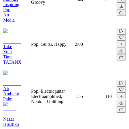
Groovy
Inspiring
Pop
Art
Media
Pop, Guitar, Happy
2:00
-
Take
Your
Time
TATANX
Air
Pop, Electricguitar,
Ambient
Electroamplified,
1:55
110
Palm
Neutral, Uplifting
Nazar
Hrushko