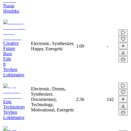
Nazar
Hrushko
Creative
Electronic, Synthesizer,
1:09
-
Future
Happy, Energetic
Bass
Edit
8
Yevhen
Lokhmatov
Electronic, Drums,
Synthesizer,
Documentary,
2:36
142
Epic
Technology,
Technology
Motivational, Energetic
Yevhen
Lokhmatov