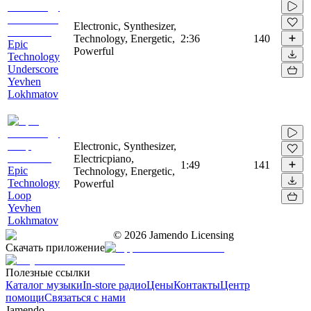
Electronic, Synthesizer,
Technology, Energetic,
2:36
140
Epic
Powerful
Technology
Underscore
Yevhen
Lokhmatov
Electronic, Synthesizer,
Electricpiano,
1:49
141
Epic
Technology, Energetic,
Technology
Powerful
Loop
Yevhen
Lokhmatov
©
2026
Jamendo Licensing
Скачать приложение
Полезные ссылки
Каталог музыки
In-store радио
Цены
Контакты
Центр
помощи
Связаться с нами
Jamendo