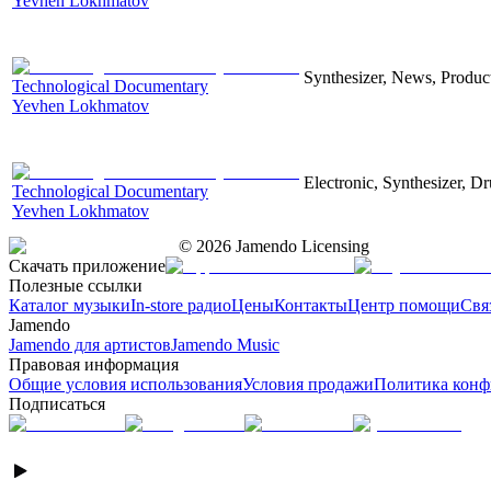
Yevhen Lokhmatov
Synthesizer, News, Producti
Technological Documentary
Yevhen Lokhmatov
Electronic, Synthesizer, D
Technological Documentary
Yevhen Lokhmatov
©
2026
Jamendo Licensing
Скачать приложение
Полезные ссылки
Каталог музыки
In-store радио
Цены
Контакты
Центр помощи
Свя
Jamendo
Jamendo для артистов
Jamendo Music
Правовая информация
Общие условия использования
Условия продажи
Политика конф
Подписаться