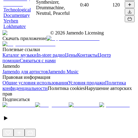
Synthesizer,
0:40
120
Drummachine,
Technological
Neutral, Peaceful
Documentary
Yevhen
Lokhmatov
©
2026
Jamendo Licensing
Скачать приложение
Полезные ссылки
Каталог музыки
In-store радио
Цены
Контакты
Центр
помощи
Связаться с нами
Jamendo
Jamendo для артистов
Jamendo Music
Правовая информация
Общие условия использования
Условия продажи
Политика
конфиденциальности
Политика cookies
Нарушение авторских
прав
Подписаться