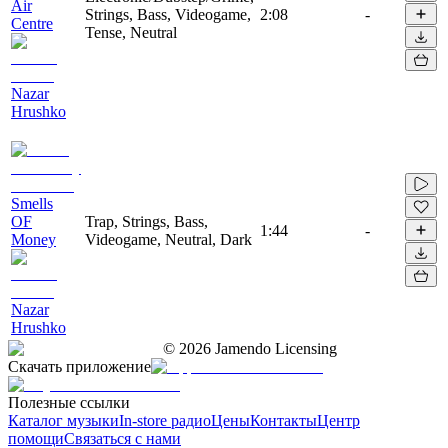
Air
Strings, Bass, Videogame,
2:08
-
Centre
Tense, Neutral
Nazar
Hrushko
Smells
OF
Trap, Strings, Bass,
1:44
-
Money
Videogame, Neutral, Dark
Nazar
Hrushko
©
2026
Jamendo Licensing
Скачать приложение
Полезные ссылки
Каталог музыки
In-store радио
Цены
Контакты
Центр
помощи
Связаться с нами