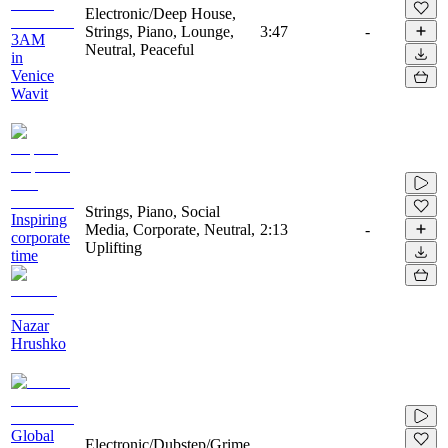
Electronic/Deep House,
Strings, Piano, Lounge,
3:47
-
3AM
Neutral, Peaceful
in
Venice
Wavit
Strings, Piano, Social
Inspiring
Media, Corporate, Neutral,
2:13
-
corporate
Uplifting
time
Nazar
Hrushko
Global
Electronic/Dubstep/Grime,