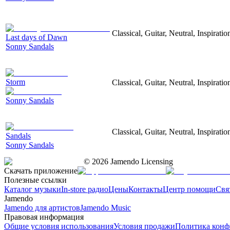
Classical, Guitar, Neutral, Inspiratio
Last days of Dawn
Sonny Sandals
Storm
Classical, Guitar, Neutral, Inspiratio
Sonny Sandals
Classical, Guitar, Neutral, Inspiratio
Sandals
Sonny Sandals
©
2026
Jamendo Licensing
Скачать приложение
Полезные ссылки
Каталог музыки
In-store радио
Цены
Контакты
Центр помощи
Свя
Jamendo
Jamendo для артистов
Jamendo Music
Правовая информация
Общие условия использования
Условия продажи
Политика конф