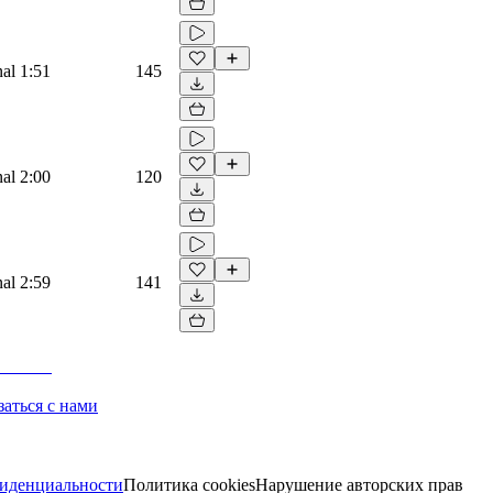
nal
1:51
145
nal
2:00
120
nal
2:59
141
заться с нами
иденциальности
Политика cookies
Нарушение авторских прав