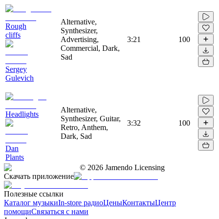
Alternative,
Rough
Synthesizer,
cliffs
Advertising,
3:21
100
Commercial, Dark,
Sad
Sergey
Gulevich
Alternative,
Headlights
Synthesizer, Guitar,
3:32
100
Retro, Anthem,
Dark, Sad
Dan
Plants
©
2026
Jamendo Licensing
Скачать приложение
Полезные ссылки
Каталог музыки
In-store радио
Цены
Контакты
Центр
помощи
Связаться с нами