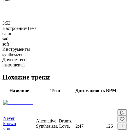
3:53
Настроение/Тема
calm
sad
soft
Инструменты
synthesizer
Другие теги
instrumental
Похожие треки
Название
Теги
Длительность
BPM
Never
Alternative, Drums,
known
Synthesizer, Love,
2:47
126
you