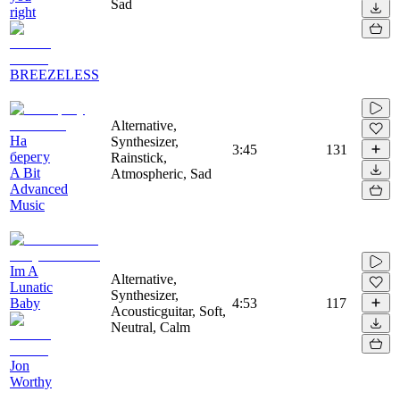
Sad
right
BREEZELESS
Alternative,
На
Synthesizer,
3:45
131
берегу
Rainstick,
A Bit
Atmospheric, Sad
Advanced
Music
Im A
Alternative,
Lunatic
Synthesizer,
Baby
4:53
117
Acousticguitar, Soft,
Neutral, Calm
Jon
Worthy