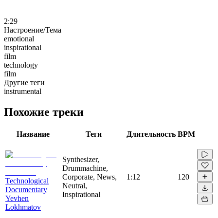
2:29
Настроение/Тема
emotional
inspirational
film
technology
film
Другие теги
instrumental
Похожие треки
Название
Теги
Длительность
BPM
Synthesizer,
Drummachine,
Corporate, News,
1:12
120
Technological
Neutral,
Documentary
Inspirational
Yevhen
Lokhmatov