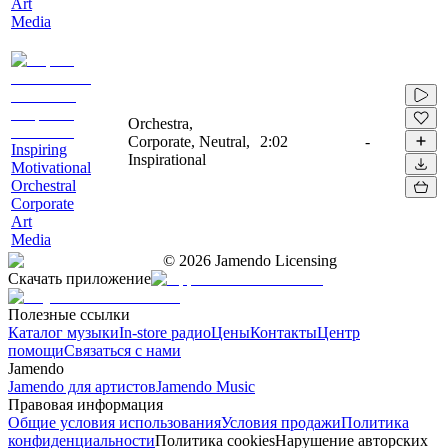
Art
Media
Orchestra,
Corporate, Neutral,
2:02
-
Inspiring
Inspirational
Motivational
Orchestral
Corporate
Art
Media
©
2026
Jamendo Licensing
Скачать приложение
Полезные ссылки
Каталог музыки
In-store радио
Цены
Контакты
Центр
помощи
Связаться с нами
Jamendo
Jamendo для артистов
Jamendo Music
Правовая информация
Общие условия использования
Условия продажи
Политика
конфиденциальности
Политика cookies
Нарушение авторских