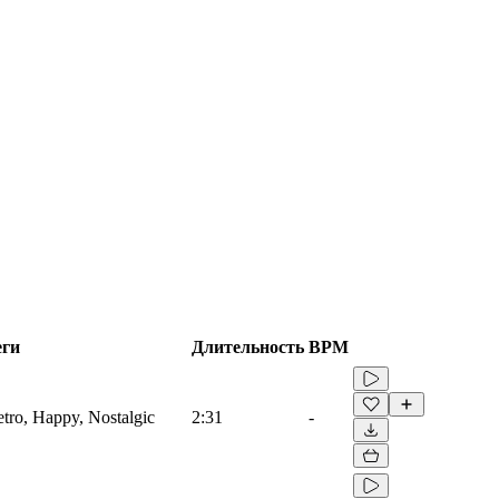
еги
Длительность
BPM
etro, Happy, Nostalgic
2:31
-