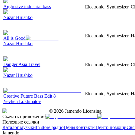
Aggresive industrial bass
Electronic, Synthesizer, 
Nazar Hrushko
Electronic, Synthesizer, 
All is Good
Nazar Hrushko
Danger Asia Travel
Electronic, Synthesizer, C
Nazar Hrushko
Electronic, Synthesizer, 
Creative Future Bass Edit 8
Yevhen Lokhmatov
©
2026
Jamendo Licensing
Скачать приложение
Полезные ссылки
Каталог музыки
In-store радио
Цены
Контакты
Центр помощи
Свя
Jamendo