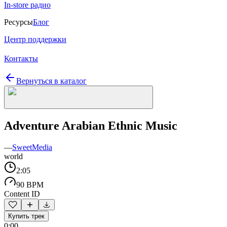
In-store радио
Ресурсы
Блог
Центр поддержки
Контакты
Вернуться в каталог
Adventure Arabian Ethnic Music
—
SweetMedia
world
2:05
90 BPM
Content ID
Купить трек
0:00