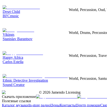
World, Percussion, Oud, T
Desrt Child
BFCmusic
World, Drums, Percussion,
Vikings
Stanislav Barantsov
World, Percussion, Travel
Happy Africa
Carlos Estella
World, Percussion, Santur
Ethnic Detective Investigation
Sound Creator
©
2026
Jamendo Licensing
Скачать приложение
Полезные ссылки
Каталог музыки
In-store радио
Цены
Контакты
Центр помощи
Свя