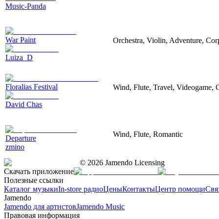
Music-Panda
War Paint
Orchestra, Violin, Adventure, Cor
Luiza_D
Floralias Festival
Wind, Flute, Travel, Videogame, 
David Chas
Wind, Flute, Romantic
Departure
zmino
©
2026
Jamendo Licensing
Скачать приложение
Полезные ссылки
Каталог музыки
In-store радио
Цены
Контакты
Центр помощи
Свя
Jamendo
Jamendo для артистов
Jamendo Music
Правовая информация