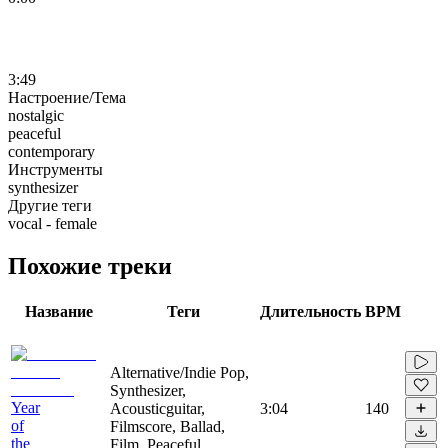
3:49
Настроение/Тема
nostalgic
peaceful
contemporary
Инструменты
synthesizer
Другие теги
vocal - female
Похожие треки
Название
Теги
Длительность
BPM
Alternative/Indie Pop,
Synthesizer,
Year
Acousticguitar,
3:04
140
of
Filmscore, Ballad,
the
Film, Peaceful