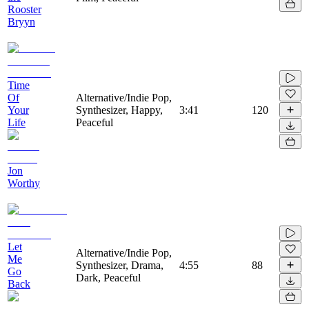
Rooster
Bryyn
Time
Of
Alternative/Indie Pop,
Your
Synthesizer, Happy,
3:41
120
Life
Peaceful
Jon
Worthy
Let
Alternative/Indie Pop,
Me
Synthesizer, Drama,
4:55
88
Go
Dark, Peaceful
Back