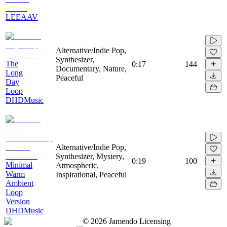
LEEAAV
Alternative/Indie Pop,
Synthesizer,
The
0:17
144
Documentary, Nature,
Long
Peaceful
Day
Loop
DHDMusic
Alternative/Indie Pop,
Synthesizer, Mystery,
0:19
100
Minimal
Atmospheric,
Warm
Inspirational, Peaceful
Ambient
Loop
Version
DHDMusic
©
2026
Jamendo Licensing