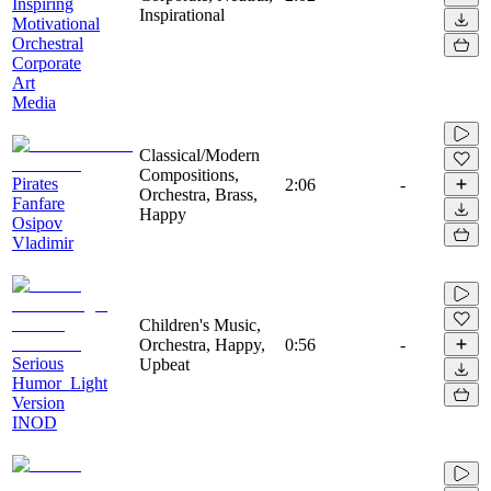
Inspiring
Inspirational
Motivational
Orchestral
Corporate
Art
Media
Classical/Modern
Compositions,
Pirates
2:06
-
Orchestra, Brass,
Fanfare
Happy
Osipov
Vladimir
Children's Music,
Orchestra, Happy,
0:56
-
Serious
Upbeat
Humor_Light
Version
INOD