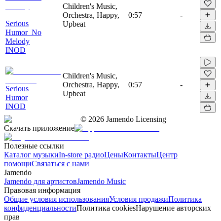
Children's Music,
Orchestra, Happy,
0:57
-
Serious
Upbeat
Humor_No
Melody
INOD
Children's Music,
Orchestra, Happy,
0:57
-
Serious
Upbeat
Humor
INOD
©
2026
Jamendo Licensing
Скачать приложение
Полезные ссылки
Каталог музыки
In-store радио
Цены
Контакты
Центр
помощи
Связаться с нами
Jamendo
Jamendo для артистов
Jamendo Music
Правовая информация
Общие условия использования
Условия продажи
Политика
конфиденциальности
Политика cookies
Нарушение авторских
прав