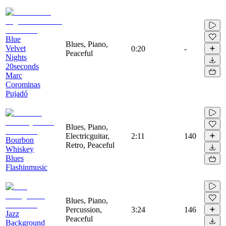
Blue
Blues, Piano,
Velvet
0:20
-
Peaceful
Nights
20seconds
Marc
Corominas
Pujadó
Blues, Piano,
Electricguitar,
2:11
140
Bourbon
Retro, Peaceful
Whiskey
Blues
Flashinmusic
Blues, Piano,
Percussion,
3:24
146
Jazz
Peaceful
Background