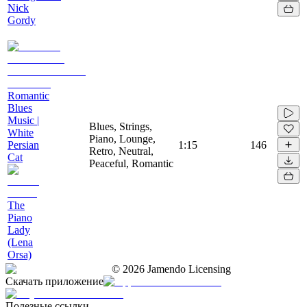
Nick
Gordy
Romantic
Blues
Music |
Blues, Strings,
White
Piano, Lounge,
Persian
1:15
146
Retro, Neutral,
Cat
Peaceful, Romantic
The
Piano
Lady
(Lena
Orsa)
©
2026
Jamendo Licensing
Скачать приложение
Полезные ссылки