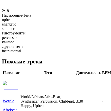
2:18
Настроение/Тема
upbeat
energetic
summer
Инструменты
percussion
kalimba
Другие теги
instrumental
Похожие треки
Название
Теги
Длительность
BPM
World/African/Afro-Beat,
Wordle
Synthesizer, Percussion, Clubbing,
3:30
-
|
Happy, Upbeat
Afrobeat