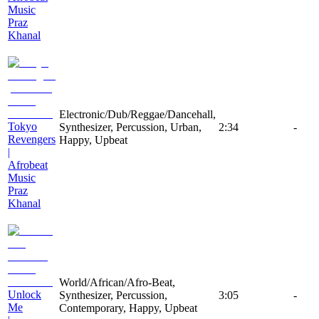
Music
Praz
Khanal
Electronic/Dub/Reggae/Dancehall,
Tokyo
Synthesizer, Percussion, Urban,
2:34
-
Revengers
Happy, Upbeat
|
Afrobeat
Music
Praz
Khanal
World/African/Afro-Beat,
Unlock
Synthesizer, Percussion,
3:05
-
Me
Contemporary, Happy, Upbeat