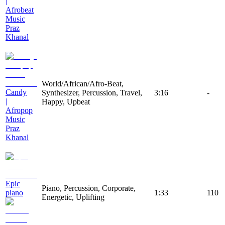
|
Afrobeat
Music
Praz
Khanal
World/African/Afro-Beat,
Candy
Synthesizer, Percussion, Travel,
3:16
-
|
Happy, Upbeat
Afropop
Music
Praz
Khanal
Epic
Piano, Percussion, Corporate,
piano
1:33
110
Energetic, Uplifting