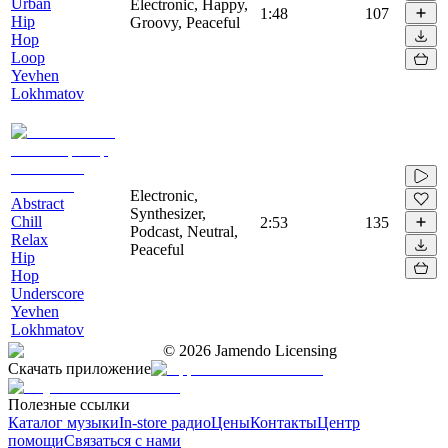
Urban
Electronic, Happy,
1:48
107
Hip
Groovy, Peaceful
Hop
Loop
Yevhen
Lokhmatov
Electronic,
Abstract
Synthesizer,
Chill
2:53
135
Podcast, Neutral,
Relax
Peaceful
Hip
Hop
Underscore
Yevhen
Lokhmatov
©
2026
Jamendo Licensing
Скачать приложение
Полезные ссылки
Каталог музыки
In-store радио
Цены
Контакты
Центр
помощи
Связаться с нами