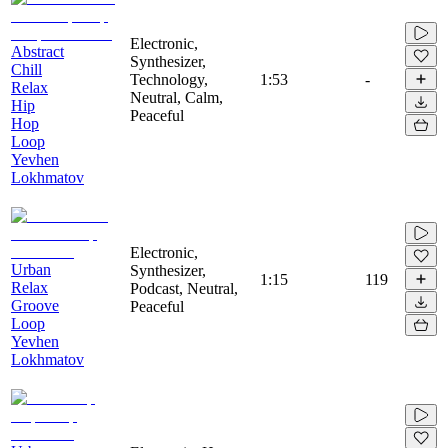
Electronic,
Abstract
Synthesizer,
Chill
Technology,
1:53
-
Relax
Neutral, Calm,
Hip
Peaceful
Hop
Loop
Yevhen
Lokhmatov
Electronic,
Urban
Synthesizer,
1:15
119
Relax
Podcast, Neutral,
Groove
Peaceful
Loop
Yevhen
Lokhmatov