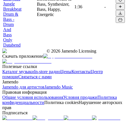
Jungle
Bass, Synthesizer,
1:36
-
Breakbeat
Bass, Happy,
Drum &
Energetic
Bass -
Drum
And
Bass
Only
Databend
©
2026
Jamendo Licensing
Скачать приложение
Полезные ссылки
Каталог музыки
In-store радио
Цены
Контакты
Центр
помощи
Связаться с нами
Jamendo
Jamendo для артистов
Jamendo Music
Правовая информация
Общие условия использования
Условия продажи
Политика
конфиденциальности
Политика cookies
Нарушение авторских
прав
Подписаться