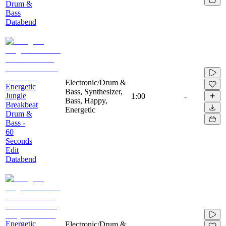
Drum &
Bass
Databend
Electronic/Drum &
Energetic
Bass, Synthesizer,
Jungle
1:00
-
Bass, Happy,
Breakbeat
Energetic
Drum &
Bass -
60
Seconds
Edit
Databend
Energetic
Electronic/Drum &