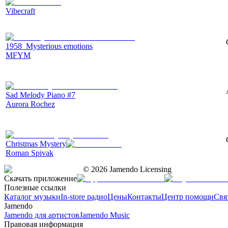
Vibecraft
1958_Mysterious emotions
MFYM
Sad Melody Piano #7
Aurora Rochez
Christmas Mystery
Roman Spivak
©
2026
Jamendo Licensing
Скачать приложение
Полезные ссылки
Каталог музыки
In-store радио
Цены
Контакты
Центр помощи
Свя
Jamendo
Jamendo для артистов
Jamendo Music
Правовая информация