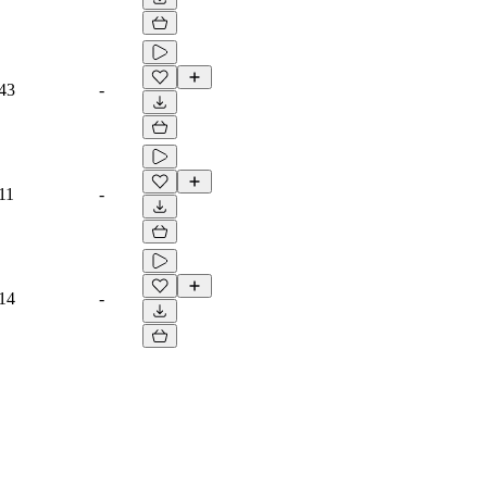
43
-
11
-
14
-