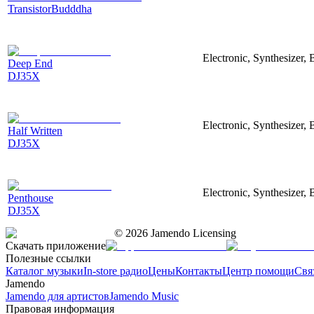
TransistorBudddha
Electronic, Synthesizer, 
Deep End
DJ35X
Electronic, Synthesizer, 
Half Written
DJ35X
Electronic, Synthesizer, 
Penthouse
DJ35X
©
2026
Jamendo Licensing
Скачать приложение
Полезные ссылки
Каталог музыки
In-store радио
Цены
Контакты
Центр помощи
Свя
Jamendo
Jamendo для артистов
Jamendo Music
Правовая информация