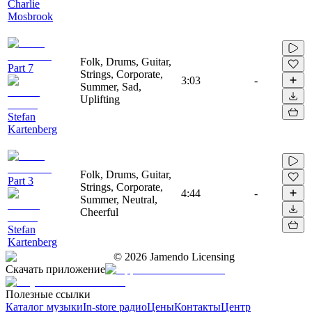
Charlie
Mosbrook
Folk, Drums, Guitar,
Part 7
Strings, Corporate,
3:03
-
Summer, Sad,
Uplifting
Stefan
Kartenberg
Folk, Drums, Guitar,
Part 3
Strings, Corporate,
4:44
-
Summer, Neutral,
Cheerful
Stefan
Kartenberg
©
2026
Jamendo Licensing
Скачать приложение
Полезные ссылки
Каталог музыки
In-store радио
Цены
Контакты
Центр