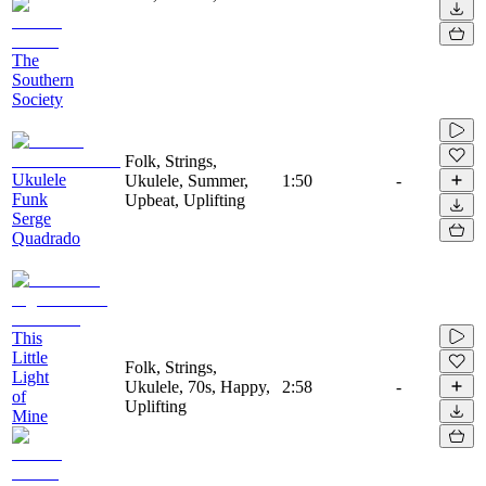
The
Southern
Society
Folk, Strings,
Ukulele
Ukulele, Summer,
1:50
-
Funk
Upbeat, Uplifting
Serge
Quadrado
This
Little
Folk, Strings,
Light
Ukulele, 70s, Happy,
2:58
-
of
Uplifting
Mine