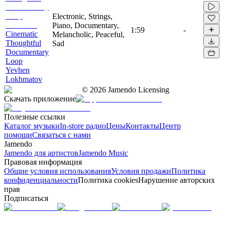
Electronic, Strings,
Piano, Documentary,
1:59
-
Cinematic
Melancholic, Peaceful,
Thoughtful
Sad
Documentary
Loop
Yevhen
Lokhmatov
©
2026
Jamendo Licensing
Скачать приложение
Полезные ссылки
Каталог музыки
In-store радио
Цены
Контакты
Центр
помощи
Связаться с нами
Jamendo
Jamendo для артистов
Jamendo Music
Правовая информация
Общие условия использования
Условия продажи
Политика
конфиденциальности
Политика cookies
Нарушение авторских
прав
Подписаться