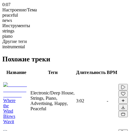
0:07
Настроение/Тема
peaceful
news
Инструменты
strings
piano
Другие теги
instrumental
Похожие треки
Название
Теги
Длительность
BPM
Electronic/Deep House,
Strings, Piano,
Where
3:02
-
Advertising, Happy,
the
Peaceful
Wind
Blows
Wavit