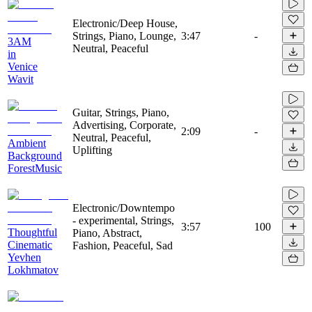
Electronic/Deep House,
Strings, Piano, Lounge,
3:47
-
3AM
Neutral, Peaceful
in
Venice
Wavit
Guitar, Strings, Piano,
Advertising, Corporate,
2:09
-
Neutral, Peaceful,
Ambient
Uplifting
Background
ForestMusic
Electronic/Downtempo
- experimental, Strings,
3:57
100
Thoughtful
Piano, Abstract,
Cinematic
Fashion, Peaceful, Sad
Yevhen
Lokhmatov