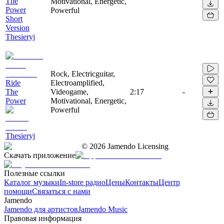
The
Motivational, Energetic,
Power
Powerful
Short
Version
Thesieryj
Rock, Electricguitar,
Ride
Electroamplified,
The
Videogame,
2:17
-
Power
Motivational, Energetic,
Powerful
Thesieryj
©
2026
Jamendo Licensing
Скачать приложение
Полезные ссылки
Каталог музыки
In-store радио
Цены
Контакты
Центр
помощи
Связаться с нами
Jamendo
Jamendo для артистов
Jamendo Music
Правовая информация