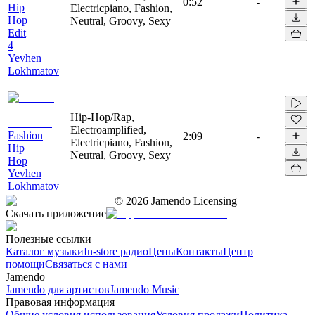
0:52
-
Hip
Electricpiano, Fashion,
Hop
Neutral, Groovy, Sexy
Edit
4
Yevhen
Lokhmatov
Hip-Hop/Rap,
Electroamplified,
Fashion
2:09
-
Electricpiano, Fashion,
Hip
Neutral, Groovy, Sexy
Hop
Yevhen
Lokhmatov
©
2026
Jamendo Licensing
Скачать приложение
Полезные ссылки
Каталог музыки
In-store радио
Цены
Контакты
Центр
помощи
Связаться с нами
Jamendo
Jamendo для артистов
Jamendo Music
Правовая информация
Общие условия использования
Условия продажи
Политика