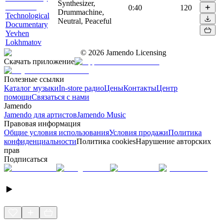
Synthesizer,
0:40
120
Drummachine,
Technological
Neutral, Peaceful
Documentary
Yevhen
Lokhmatov
©
2026
Jamendo Licensing
Скачать приложение
Полезные ссылки
Каталог музыки
In-store радио
Цены
Контакты
Центр
помощи
Связаться с нами
Jamendo
Jamendo для артистов
Jamendo Music
Правовая информация
Общие условия использования
Условия продажи
Политика
конфиденциальности
Политика cookies
Нарушение авторских
прав
Подписаться