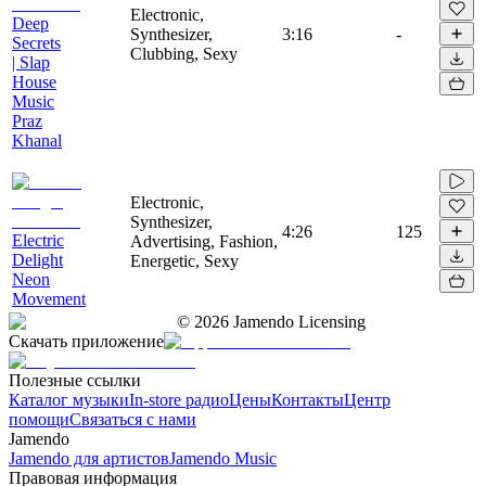
Electronic,
Deep
Synthesizer,
3:16
-
Secrets
Clubbing, Sexy
| Slap
House
Music
Praz
Khanal
Electronic,
Synthesizer,
4:26
125
Electric
Advertising, Fashion,
Delight
Energetic, Sexy
Neon
Movement
©
2026
Jamendo Licensing
Скачать приложение
Полезные ссылки
Каталог музыки
In-store радио
Цены
Контакты
Центр
помощи
Связаться с нами
Jamendo
Jamendo для артистов
Jamendo Music
Правовая информация