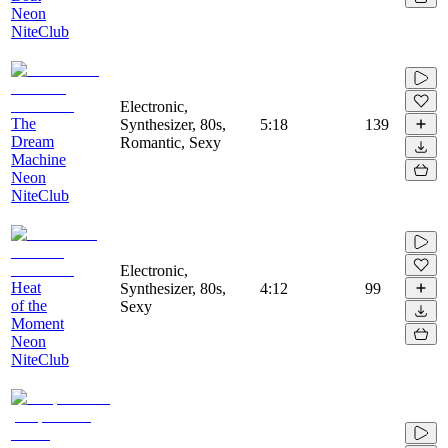
Neon
NiteClub
Electronic,
The
Synthesizer, 80s,
5:18
139
Dream
Romantic, Sexy
Machine
Neon
NiteClub
Electronic,
Heat
Synthesizer, 80s,
4:12
99
of the
Sexy
Moment
Neon
NiteClub