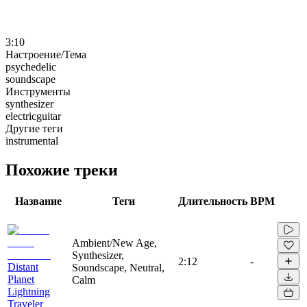
3:10
Настроение/Тема
psychedelic
soundscape
Инструменты
synthesizer
electricguitar
Другие теги
instrumental
Похожие треки
Название
Теги
Длительность
BPM
Ambient/New Age,
Synthesizer,
2:12
-
Distant
Soundscape, Neutral,
Planet
Calm
Lightning
Traveler