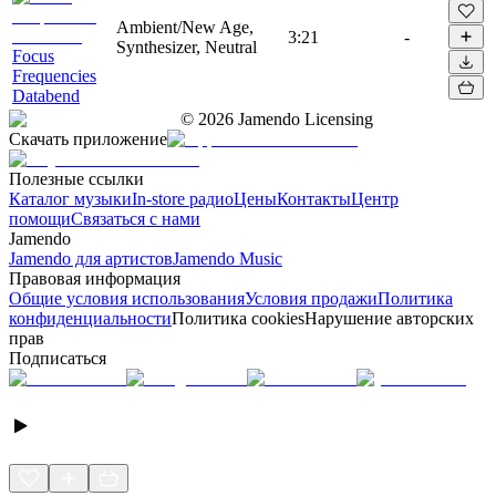
Ambient/New Age,
3:21
-
Synthesizer, Neutral
Focus
Frequencies
Databend
©
2026
Jamendo Licensing
Скачать приложение
Полезные ссылки
Каталог музыки
In-store радио
Цены
Контакты
Центр
помощи
Связаться с нами
Jamendo
Jamendo для артистов
Jamendo Music
Правовая информация
Общие условия использования
Условия продажи
Политика
конфиденциальности
Политика cookies
Нарушение авторских
прав
Подписаться